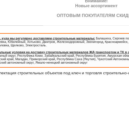
Внимание!
Новые ассортимент
ОПТОВЫМ ПОКУПАТЕЛЯМ СКИД
, куда мы регулярно доставляем строительные материалы:
Балашиха, Сергиев по
евка, Юбилейный, Хотьково, Дмитров, Железнодорожный, Звенигород, Красноармейск, 
оловка, Щелково, Электросталь.
льные условия на доставку строительных материалов ЖД-транспортом и ТК в
ный округ, Республика Коми, Забайкальский край, Республика Бурятия, Амурская обл
кий край, Магадан, Приморский край, Республика Саха (Якутия), Чукотский Автономны
ский автономный округ, Ямало-ненецкий автономный округ