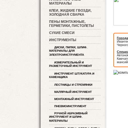
МАТЕРИАЛЫ
КЛЕИ, ЖИДКИЕ ГВОЗДИ,
ХОЛОДНАЯ СВАРКА
ПЕНЫ МОНТАЖНЫЕ,
ГЕРМЕТИКИ, ПИСТОЛЕТЫ
СУХИЕ СМЕСИ
Города
ИНСТРУМЕНТЫ
Иванте
Черног
ДИСКИ, ПИЛКИ, ШЛИФ.
МАТЕРИАЛЫ ДЛЯ
Специа
ЭЛЕКТРОИНСТРУМЕНТА
Автоном
Камчатс
мансий
ИЗМЕРИТЕЛЬНЫЙ И
РАЗМЕТОЧНЫЙ ИНСТРУМЕНТ
ИНСТРУМЕНТ ШТУКАТУРА И
КАМЕНЩИКА
ЛЕСТНИЦЫ И СТРЕМЯНКИ
МАЛЯРНЫЙ ИНСТРУМЕНТ
МОНТАЖНЫЙ ИНСТРУМЕНТ
ПНЕВМОИНСТРУМЕНТ
РУЧНОЙ АБРАЗИВНЫЙ
ИНСТРУМЕНТ И ШЛИФ.
МАТЕРИАЛЫ