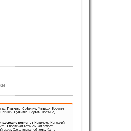
КИ!
сад, Пушкино, Софрино, Мытищи, Королев,
Ногинск, Пушкино, Реутов, Фрязино,
 следующие регионы:
Норильск, Ненецкий
асть, Еврейская Автономная область,
й округ, Сахалинская область, Ханты-