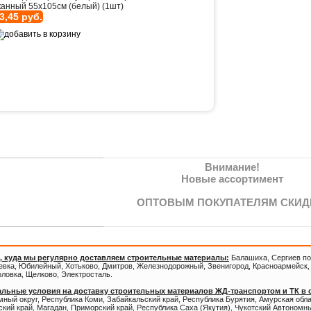
канный 55х105см (белый) (1шт)
3,45 руб.
Внимание!
Новые ассортимент
ОПТОВЫМ ПОКУПАТЕЛЯМ СКИД
, куда мы регулярно доставляем строительные материалы:
Балашиха, Сергиев по
евка, Юбилейный, Хотьково, Дмитров, Железнодорожный, Звенигород, Красноармейск, 
оловка, Щелково, Электросталь.
льные условия на доставку строительных материалов ЖД-транспортом и ТК в
ный округ, Республика Коми, Забайкальский край, Республика Бурятия, Амурская обл
кий край, Магадан, Приморский край, Республика Саха (Якутия), Чукотский Автономны