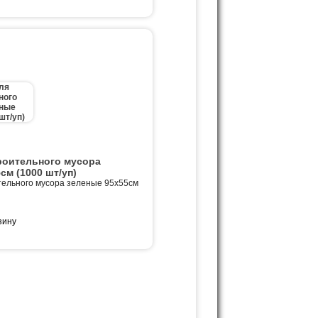
роительного мусора
см (1000 шт/уп)
тельного мусора зеленые 95х55см