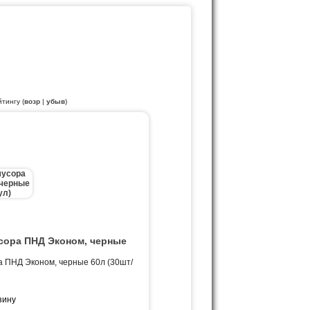
йтингу (
возр
|
убыв
)
сора ПНД Эконом, черные
)
 ПНД Эконом, черные 60л (30шт/