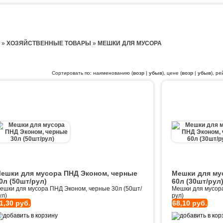
»
ХОЗЯЙСТВЕННЫЕ ТОВАРЫ
»
МЕШКИ ДЛЯ МУСОРА
Сортировать по: наименованию (
возр
|
убыв
), цене (
возр
|
убыв
), ре
ешки для мусора ПНД Эконом, черные
Мешки для му
0л (50шт/рул)
60л (30шт/рул
ешки для мусора ПНД Эконом, черные 30л (50шт/
Мешки для мусора
ул)
рул)
1,30 руб.
68,10 руб.