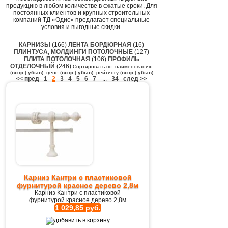
продукцию в любом количестве в сжатые сроки. Для
постоянных клиентов и крупных строительных
компаний ТД «Одис» предлагает специальные
условия и выгодные скидки.
КАРНИЗЫ
(166)
ЛЕНТА БОРДЮРНАЯ
(16)
ПЛИНТУСА, МОЛДИНГИ ПОТОЛОЧНЫЕ
(127)
ПЛИТА ПОТОЛОЧНАЯ
(106)
ПРОФИЛЬ
ОТДЕЛОЧНЫЙ
(246)
Сортировать по: наименованию
(
возр
|
убыв
), цене (
возр
|
убыв
), рейтингу (
возр
|
убыв
)
<< пред
1
2
3
4
5
6
7
...
34
след >>
Карниз Кантри с пластиковой
фурнитурой красное дерево 2,8м
Карниз Кантри с пластиковой
фурнитурой красное дерево 2,8м
1 029,85 руб.