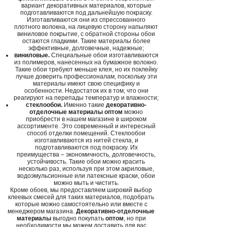
вариант декоративных материалов, которые
подготавливаются под дальнейшую покраску.
Изготавливаются они из спрессованного
плотного волокна, на лицевую сторону напыляют
виниловое покрытие, с обратной стороны обои
остаются гладкими. Такие материалы более
эффективные, долговечные, надежные;
виниловые.
Специальные обои изготавливаются
из полимеров, нанесенных на бумажное волокно.
Такие обои требуют меньше клея, но их поклейку
лучше доверить профессионалам, поскольку эти
материалы имеют свою специфику и
особенности. Недостаток их в том, что они
реагируют на перепады температур и влажности;
стеклообои.
Именно такие
декоративно-
отделочные материалы оптом
можно
приобрести в нашем магазине в широком
ассортименте. Это современный и интересный
способ отделки помещений. Стеклообои
изготавливаются из нитей стекла, и
подготавливаются под покраску. Их
преимущества – экономичность, долговечность,
устойчивость. Такие обои можно красить
несколько раз, используя при этом акриловые,
водоэмульсионные или латексные краски, обои
можно мыть и чистить.
Кроме обоев, мы предоставляем широкий выбор
клеевых смесей для таких материалов, подобрать
которые можно самостоятельно или вместе с
менеджером магазина.
Декоративно-отделочные
материалы
выгодно покупать
оптом
, но при
необходимости мы можем доставить для вас