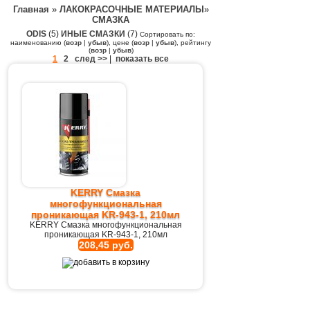
Главная
»
ЛАКОКРАСОЧНЫЕ МАТЕРИАЛЫ
»
СМАЗКА
ODIS
(5)
ИНЫЕ СМАЗКИ
(7)
Сортировать по:
наименованию (
возр
|
убыв
), цене (
возр
|
убыв
), рейтингу
(
возр
|
убыв
)
1
2
след >>
|
показать все
KERRY Смазка
многофункциональная
проникающая KR-943-1, 210мл
KERRY Смазка многофункциональная
проникающая KR-943-1, 210мл
208,45 руб.