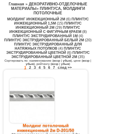
Главная
»
ДЕКОРАТИВНО-ОТДЕЛОЧНЫЕ
МАТЕРИАЛЫ
»
ПЛИНТУСА, МОЛДИНГИ
ПОТОЛОЧНЫЕ
МОЛДИНГ ИНЖЕКЦИОННЫЙ 2М
(6)
ПЛИНТУС
ИНЖЕКЦИОННЫЙ 1,5М
(15)
ПЛИНТУС
ИНЖЕКЦИОННЫЙ 2М
(29)
ПЛИНТУС
ИНЖЕКЦИОННЫЙ С ФИГУРНЫМ КРАЕМ
(8)
ПЛИНТУС ЭКСТРУДИРОВАННЫЙ 1М
(4)
ПЛИНТУС ЭКСТРУДИРОВАННЫЙ БЕЛЫЙ 2М
(20)
ПЛИНТУС ЭКСТРУДИРОВАННЫЙ ДЛЯ
НАТЯЖНЫХ ПОТОЛКОВ
(4)
ПЛИНТУС
ЭКСТРУДИРОВАННЫЙ ЦВЕТНОЙ
(6)
ПЛИНТУС
ЭКСТРУДИРОВАННЫЙ ЦВЕТНОЙ 2М
(35)
Сортировать по: наименованию (
возр
|
убыв
), цене (
возр
|
убыв
), рейтингу (
возр
|
убыв
)
1
2
3
4
5
6
7
след >>
Молдинг потолочный
инжекционный 2м D-201/50