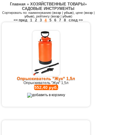
Главная
»
ХОЗЯЙСТВЕННЫЕ ТОВАРЫ
»
САДОВЫЕ ИНСТРУМЕНТЫ
Сортировать по: наименованию (
возр
|
убыв
), цене (
возр
|
убыв
), рейтингу (
возр
|
убыв
)
<< пред
1
2
3
4
5
6
7
8
след >>
Опрыскиватель "Жук" 1,5л
Опрыскиватель "Жук" 1,5л
552,40 руб.