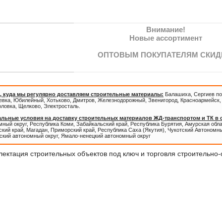
Внимание!
Новые ассортимент
ОПТОВЫМ ПОКУПАТЕЛЯМ СКИД
, куда мы регулярно доставляем строительные материалы:
Балашиха, Сергиев по
евка, Юбилейный, Хотьково, Дмитров, Железнодорожный, Звенигород, Красноармейск, 
оловка, Щелково, Электросталь.
льные условия на доставку строительных материалов ЖД-транспортом и ТК в
ный округ, Республика Коми, Забайкальский край, Республика Бурятия, Амурская обл
кий край, Магадан, Приморский край, Республика Саха (Якутия), Чукотский Автономны
ский автономный округ, Ямало-ненецкий автономный округ