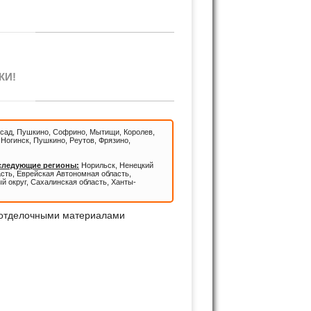
КИ!
сад, Пушкино, Софрино, Мытищи, Королев,
Ногинск, Пушкино, Реутов, Фрязино,
 следующие регионы:
Норильск, Ненецкий
асть, Еврейская Автономная область,
й округ, Сахалинская область, Ханты-