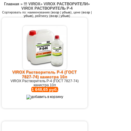
Главная
»
!!! VIROX
»
VIROX РАСТВОРИТЕЛИ
»
VIROX РАСТВОРИТЕЛЬ Р-4
Сортировать по: наименованию (
возр
|
убыв
), цене (
возр
|
убыв
), рейтингу (
возр
|
убыв
)
VIROX Растворитель Р-4 (ГОСТ
7827-74) канистра 10л
VIROX Растворитель Р-4 (ГОСТ 7827-74)
канистра 10л
1 648,65 руб.