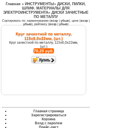
Главная
»
ИНСТРУМЕНТЫ
»
ДИСКИ, ПИЛКИ,
ШЛИФ. МАТЕРИАЛЫ ДЛЯ
ЭЛЕКТРОИНСТРУМЕНТА
»
ДИСКИ ЗАЧИСТНЫЕ
ПО МЕТАЛЛУ
Сортировать по: наименованию (
возр
|
убыв
), цене (
возр
|
убыв
), рейтингу (
возр
|
убыв
)
Круг зачистной по металлу,
115х6,0х22мм, (шт.)
Круг зачистной по металлу, 115х6,0х22мм,
(шт.)
70,20 руб.
Главная страница
Зарегистрироваться
Корзина
Вход с паролем
Прайс-лист