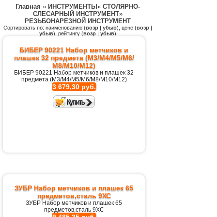
Главная
»
ИНСТРУМЕНТЫ
»
СТОЛЯРНО-
СЛЕСАРНЫЙ ИНСТРУМЕНТ
»
РЕЗЬБОНАРЕЗНОЙ ИНСТРУМЕНТ
Сортировать по: наименованию (
возр
|
убыв
), цене (
возр
|
убыв
), рейтингу (
возр
|
убыв
)
БИБЕР 90221 Набор метчиков и
плашек 32 предмета (M3/М4/М5/М6/
М8/М10/M12)
БИБЕР 90221 Набор метчиков и плашек 32
предмета (M3/М4/М5/М6/М8/М10/M12)
3 679,30 руб.
ЗУБР Набор метчиков и плашек 65
предметов,сталь 9ХС
ЗУБР Набор метчиков и плашек 65
предметов,сталь 9ХС