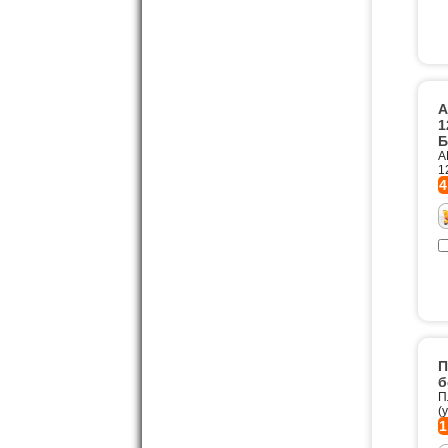
А
1
Б
А
1
4
П
б
П
(
1