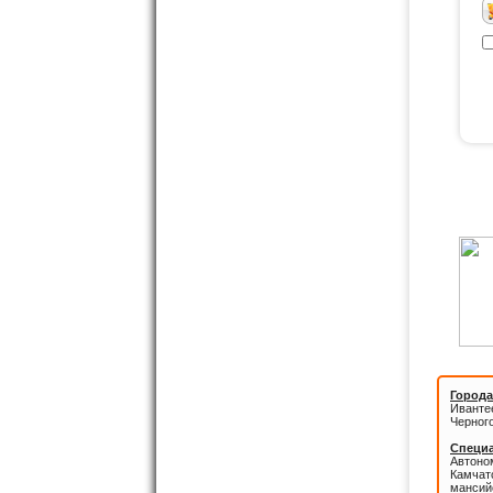
Города
Иванте
Черног
Специа
Автоном
Камчатс
мансий