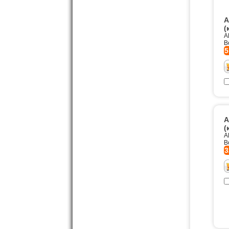
A
(
A
B
5
A
(
A
B
3