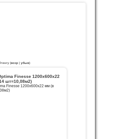
йтингу (
возр
|
убыв
)
tima Finesse 1200х600x22
14 шт=10,08м2)
a Finesse 1200х600x22 мм (в
08м2)