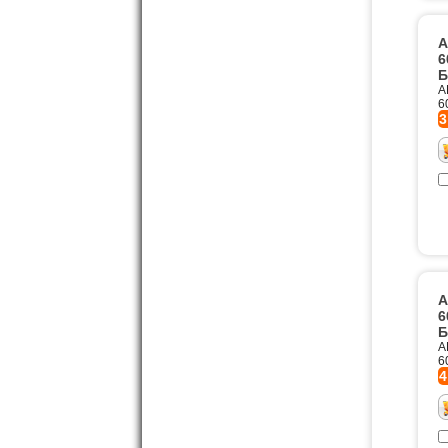
A
6
Б
A
6
3
А
6
Б
А
6
4