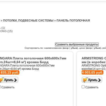
»
ПОТОЛКИ, ПОДВЕСНЫЕ СИСТЕМЫ
»
ПАНЕЛЬ ПОТОЛОЧНАЯ
A
(1)
RONG
(15)
Сортировать по: наименованию (
возр
|
убыв
), цене (
возр
|
убыв
), ре
NGARA Плита потолочная 600х600х7мм
ARMSTRONG Op
уп.24шт=8,64 м²) кромка Борд
мм (в коробке
NGARA Плита потолочная 600х600х7мм
ARMSTRONG Optim
уп.24шт=8,64 м²) кромка Борд
коробке14 шт=10,
 835,15 руб.
4 003,65 руб.
Сравнить
Сравнить