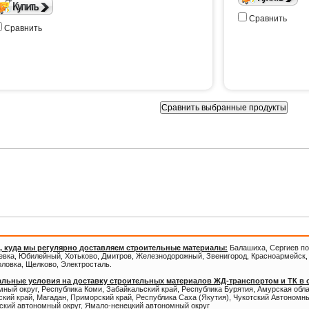
Сравнить
Сравнить
Внимание!
Новые ассортимент
ОПТОВЫМ ПОКУПАТЕЛЯМ СКИД
, куда мы регулярно доставляем строительные материалы:
Балашиха, Сергиев по
евка, Юбилейный, Хотьково, Дмитров, Железнодорожный, Звенигород, Красноармейск, 
оловка, Щелково, Электросталь.
льные условия на доставку строительных материалов ЖД-транспортом и ТК в
ный округ, Республика Коми, Забайкальский край, Республика Бурятия, Амурская обл
кий край, Магадан, Приморский край, Республика Саха (Якутия), Чукотский Автономны
ский автономный округ, Ямало-ненецкий автономный округ