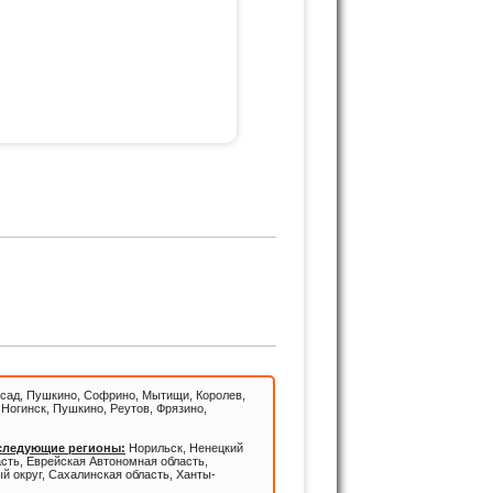
КИ!
сад, Пушкино, Софрино, Мытищи, Королев,
Ногинск, Пушкино, Реутов, Фрязино,
 следующие регионы:
Норильск, Ненецкий
асть, Еврейская Автономная область,
й округ, Сахалинская область, Ханты-