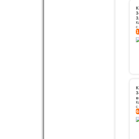
К
3
3
К
с
1
К
3
в
К
с
6