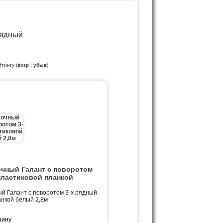
 РЯДНЫЙ
йтингу (
возр
|
убыв
)
очный Галант с поворотом
пластиковой планкой
й Галант с поворотом 3-х рядный
анкой белый 2,8м