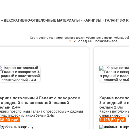
»
ДЕКОРАТИВНО-ОТДЕЛОЧНЫЕ МАТЕРИАЛЫ
»
КАРНИЗЫ
»
ГАЛАНТ 3-Х
Сортировать по: наименованию (
возр
|
убыв
), цене (
возр
|
убыв
), ре
1
2
след >>
|
показать все
арниз потолочный Галант с поворотом
Карниз потол
-х рядный с пластиковой планкой
3-х рядный с 
елый 2,4м
белый 2,8м
арниз потолочный Галант с поворотом 3-х рядный
Карниз потолочны
 пластиковой планкой белый 2,4м
с пластиковой пл
68,00 руб.
1 128,50 руб.