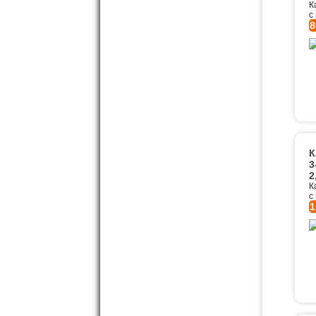
К
с
8
К
3
2
К
с
1