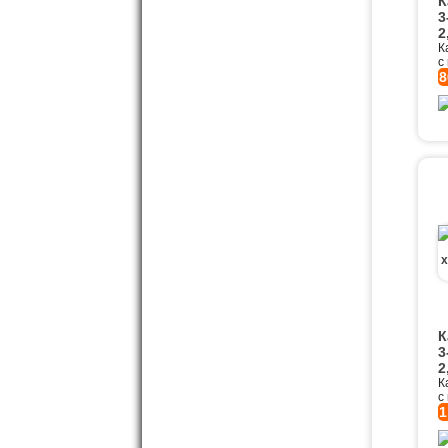
К
3
2
К
с
8
К
3
2
К
с
1