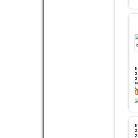
К
3
3
К
с
1
К
3
2