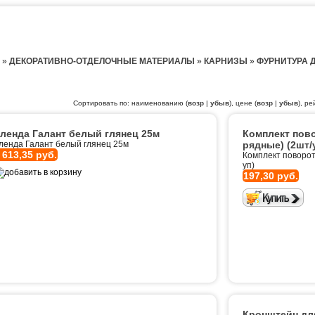
»
ДЕКОРАТИВНО-ОТДЕЛОЧНЫЕ МАТЕРИАЛЫ
»
КАРНИЗЫ
»
ФУРНИТУРА 
Сортировать по: наименованию (
возр
|
убыв
), цене (
возр
|
убыв
), ре
ленда Галант белый глянец 25м
Комплект пово
ленда Галант белый глянец 25м
рядные) (2шт/
 613,35 руб.
Комплект поворот
уп)
197,30 руб.
Кронштейн дл