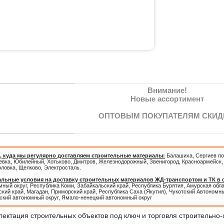
Внимание!
Новые ассортимент
ОПТОВЫМ ПОКУПАТЕЛЯМ СКИД
, куда мы регулярно доставляем строительные материалы:
Балашиха, Сергиев по
евка, Юбилейный, Хотьково, Дмитров, Железнодорожный, Звенигород, Красноармейск, 
оловка, Щелково, Электросталь.
льные условия на доставку строительных материалов ЖД-транспортом и ТК в
ный округ, Республика Коми, Забайкальский край, Республика Бурятия, Амурская обл
кий край, Магадан, Приморский край, Республика Саха (Якутия), Чукотский Автономны
ский автономный округ, Ямало-ненецкий автономный округ