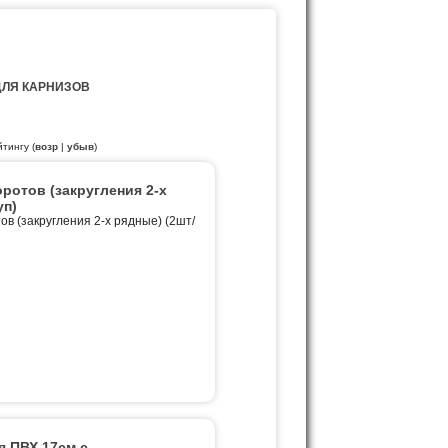
ДЛЯ КАРНИЗОВ
йтингу (
возр
|
убыв
)
ротов (закругления 2-х
уп)
ов (закругления 2-х рядные) (2шт/
я ПВХ 17см с