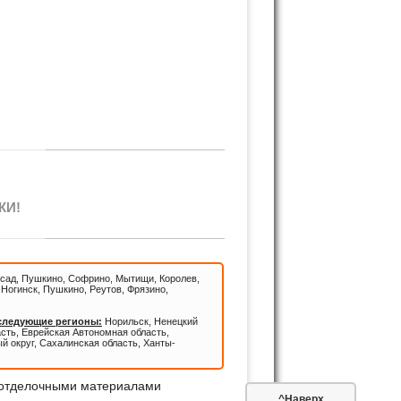
КИ!
сад, Пушкино, Софрино, Мытищи, Королев,
Ногинск, Пушкино, Реутов, Фрязино,
 следующие регионы:
Норильск, Ненецкий
асть, Еврейская Автономная область,
й округ, Сахалинская область, Ханты-
^Наверх