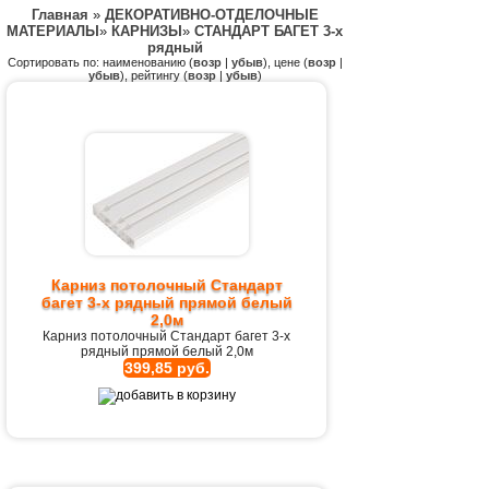
Главная
»
ДЕКОРАТИВНО-ОТДЕЛОЧНЫЕ
МАТЕРИАЛЫ
»
КАРНИЗЫ
»
СТАНДАРТ БАГЕТ 3-х
рядный
Сортировать по: наименованию (
возр
|
убыв
), цене (
возр
|
убыв
), рейтингу (
возр
|
убыв
)
Карниз потолочный Стандарт
багет 3-х рядный прямой белый
2,0м
Карниз потолочный Стандарт багет 3-х
рядный прямой белый 2,0м
399,85 руб.